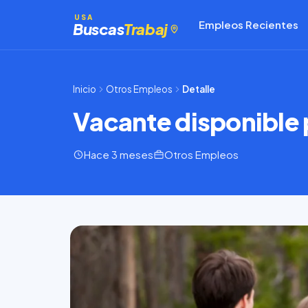
Saltar
USA
Empleos Recientes
al
Buscas
Trabaj
contenido
Inicio
Otros Empleos
Detalle
Vacante disponible
Hace 3 meses
Otros Empleos