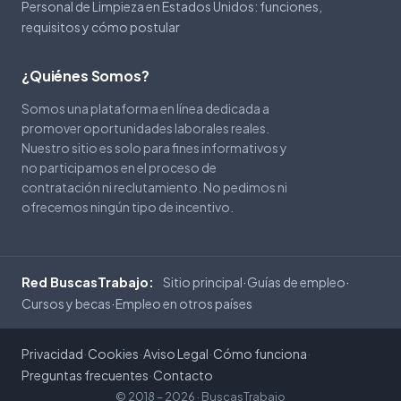
Personal de Limpieza en Estados Unidos: funciones,
requisitos y cómo postular
¿Quiénes Somos?
Somos una plataforma en línea dedicada a
promover oportunidades laborales reales.
Nuestro sitio es solo para fines informativos y
no participamos en el proceso de
contratación ni reclutamiento. No pedimos ni
ofrecemos ningún tipo de incentivo.
Sitio principal
Guías de empleo
Red BuscasTrabajo:
·
·
Cursos y becas
Empleo en otros países
·
Privacidad
Cookies
Aviso Legal
Cómo funciona
·
·
·
·
Preguntas frecuentes
Contacto
·
© 2018 – 2026 ·
BuscasTrabajo