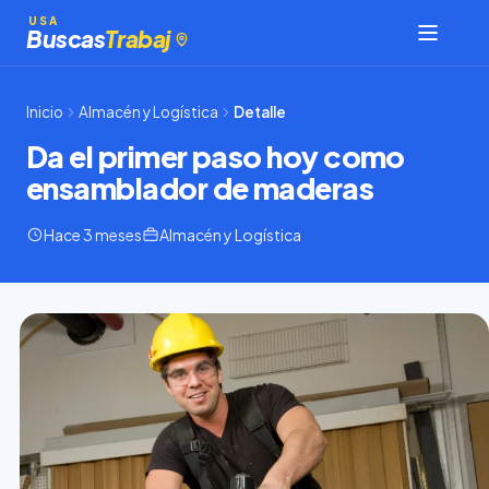
Saltar
USA
Buscas
Trabaj
al
contenido
Inicio
Almacén y Logística
Detalle
Da el primer paso hoy como
ensamblador de maderas
Hace 3 meses
Almacén y Logística