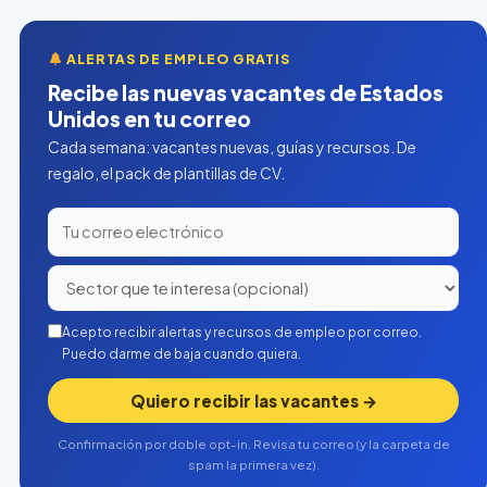
ALERTAS DE EMPLEO GRATIS
Recibe las nuevas vacantes de Estados
Unidos en tu correo
Cada semana: vacantes nuevas, guías y recursos. De
regalo, el pack de plantillas de CV.
Acepto recibir alertas y recursos de empleo por correo.
Puedo darme de baja cuando quiera.
Quiero recibir las vacantes →
Confirmación por doble opt-in. Revisa tu correo (y la carpeta de
spam la primera vez).