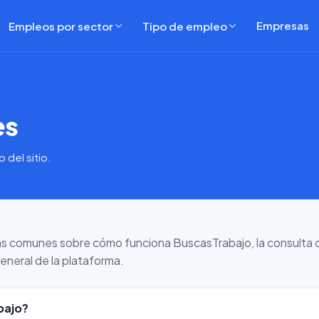
Empresas
Empleos por sector
Tipo de empleo
es
del sitio.
 comunes sobre cómo funciona BuscasTrabajo, la consulta de
 general de la plataforma.
bajo?