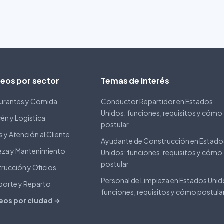
eos por sector
Temas de interés
urantes y Comida
Conductor Repartidor en Estados
Unidos: funciones, requisitos y cómo
én y Logística
postular
 y Atención al Cliente
Ayudante de Construcción en Estado
eza y Mantenimiento
Unidos: funciones, requisitos y cómo
postular
rucción y Oficios
Personal de Limpieza en Estados Unid
porte y Reparto
funciones, requisitos y cómo postula
eos por ciudad →