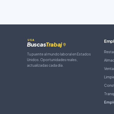
USA
Empl
Buscas
Trabaj
Resta
Tu puente al mundo laboral en Estados
Unidos. Oportunidades reales,
Almac
actualizadas cada día.
Ventas
Limpi
Const
Trans
Empl