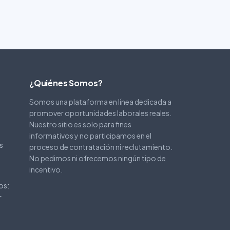
¿Quiénes Somos?
Somos una plataforma en línea dedicada a
promover oportunidades laborales reales.
Nuestro sitio es solo para fines
informativos y no participamos en el
s
proceso de contratación ni reclutamiento.
No pedimos ni ofrecemos ningún tipo de
incentivo.
os:
r