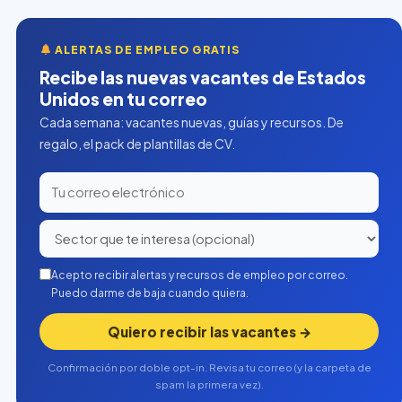
ALERTAS DE EMPLEO GRATIS
Recibe las nuevas vacantes de Estados
Unidos en tu correo
Cada semana: vacantes nuevas, guías y recursos. De
regalo, el pack de plantillas de CV.
Acepto recibir alertas y recursos de empleo por correo.
Puedo darme de baja cuando quiera.
Quiero recibir las vacantes →
Confirmación por doble opt-in. Revisa tu correo (y la carpeta de
spam la primera vez).