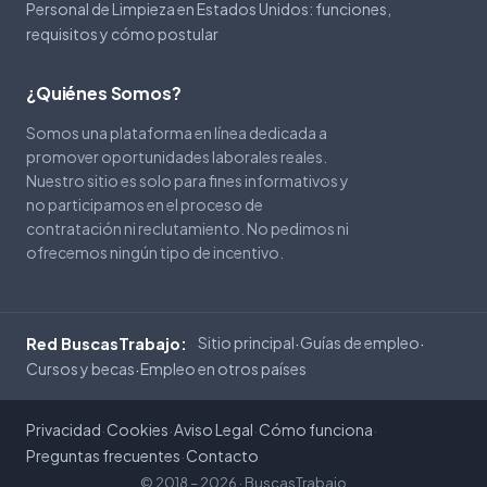
Personal de Limpieza en Estados Unidos: funciones,
requisitos y cómo postular
¿Quiénes Somos?
Somos una plataforma en línea dedicada a
promover oportunidades laborales reales.
Nuestro sitio es solo para fines informativos y
no participamos en el proceso de
contratación ni reclutamiento. No pedimos ni
ofrecemos ningún tipo de incentivo.
Sitio principal
Guías de empleo
Red BuscasTrabajo:
·
·
Cursos y becas
Empleo en otros países
·
Privacidad
Cookies
Aviso Legal
Cómo funciona
·
·
·
·
Preguntas frecuentes
Contacto
·
© 2018 – 2026 ·
BuscasTrabajo