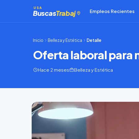
Saltar
USA
Empleos Recientes
al
Buscas
Trabaj
contenido
Inicio
Belleza y Estética
Detalle
Oferta laboral para 
Hace 2 meses
Belleza y Estética