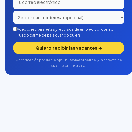
Acepto recibir alertas y recursos de empleo por correo.
Puedo darme de baja cuando quiera.
Quiero recibir las vacantes →
Confirmación por doble opt-in. Revisa tu correo (y la carpeta de
spam la primera vez).