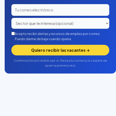
Acepto recibir alertas y recursos de empleo por correo.
Puedo darme de baja cuando quiera.
Quiero recibir las vacantes →
Confirmación por doble opt-in. Revisa tu correo (y la carpeta de
spam la primera vez).