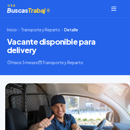
Saltar
USA
Buscas
Trabaj
al
contenido
Inicio
Transporte y Reparto
Detalle
Vacante disponible para
delivery
Hace 3 meses
Transporte y Reparto