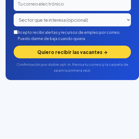
Acepto recibir alertas y recursos de empleo por correo.
Puedo darme de baja cuando quiera.
Quiero recibir las vacantes →
Confirmación por doble opt-in. Revisa tu correo (y la carpeta de
spam la primera vez).